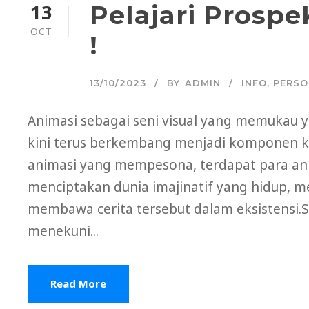
13
Pelajari Prospe
OCT
!
13/10/2023
BY
ADMIN
INFO
,
PERSO
Animasi sebagai seni visual yang memukau y
kini terus berkembang menjadi komponen kun
animasi yang mempesona, terdapat para an
menciptakan dunia imajinatif yang hidup, 
membawa cerita tersebut dalam eksistensi.S
menekuni...
Read More