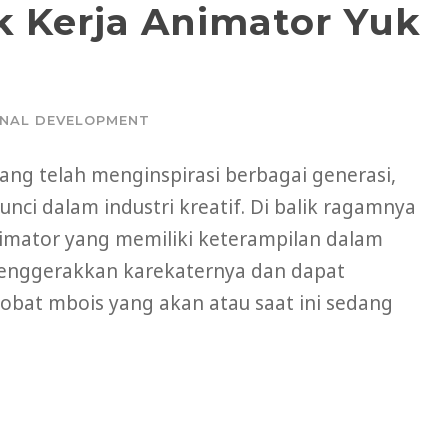
k Kerja Animator Yuk
NAL DEVELOPMENT
ang telah menginspirasi berbagai generasi,
ci dalam industri kreatif. Di balik ragamnya
imator yang memiliki keterampilan dalam
menggerakkan karekaternya dan dapat
obat mbois yang akan atau saat ini sedang