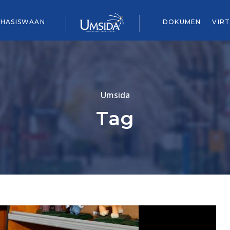
HASISWAAN
DOKUMEN
VIR
Umsida
Tag