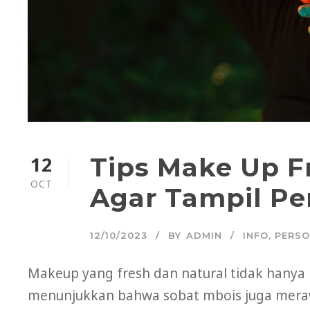
12
Tips Make Up F
OCT
Agar Tampil Per
12/10/2023
BY
ADMIN
INFO
,
PERSO
Makeup yang fresh dan natural tidak hanya 
menunjukkan bahwa sobat mbois juga merawa