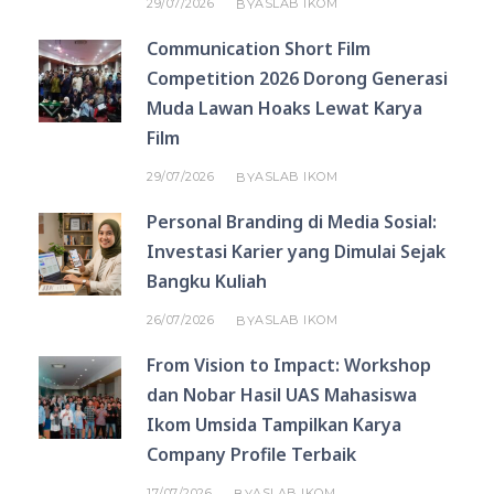
29/07/2026
ASLAB IKOM
BY
Communication Short Film
Competition 2026 Dorong Generasi
Muda Lawan Hoaks Lewat Karya
Film
29/07/2026
ASLAB IKOM
BY
Personal Branding di Media Sosial:
Investasi Karier yang Dimulai Sejak
Bangku Kuliah
26/07/2026
ASLAB IKOM
BY
From Vision to Impact: Workshop
dan Nobar Hasil UAS Mahasiswa
Ikom Umsida Tampilkan Karya
Company Profile Terbaik
17/07/2026
ASLAB IKOM
BY