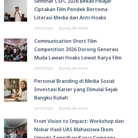
Seminar CSFC 2026 Bekali Pelajar
Ciptakan Film Pendek Bertema
Literasi Media dan Anti-Hoaks
29/07/2026
ASLAB IKOM
BY
Communication Short Film
Competition 2026 Dorong Generasi
Muda Lawan Hoaks Lewat Karya Film
29/07/2026
ASLAB IKOM
BY
Personal Branding di Media Sosial:
Investasi Karier yang Dimulai Sejak
Bangku Kuliah
26/07/2026
ASLAB IKOM
BY
From Vision to Impact: Workshop dan
Nobar Hasil UAS Mahasiswa Ikom
Umsida Tampilkan Karya Company