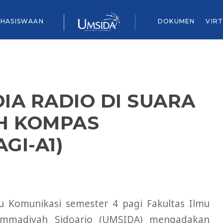
HASISWAAN
DOKUMEN
VIR
A RADIO DI SUARA
H KOMPAS
GI-A1)
mu Komunikasi semester 4 pagi Fakultas Ilmu
uhammadiyah Sidoarjo (UMSIDA) mengadakan