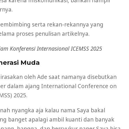
desa karena miskomunikasi, bahkan hampir
arnya.
 pembimbing serta rekan-rekannya yang
ama proses penulisan artikelnya.
m Konferensi Internasional ICEMSS 2025
nerasi Muda
irasakan oleh Ade saat namanya disebutkan
per dalam ajang International Conference on
MSS) 2025.
nah nyangka aja kalau nama Saya bakal
using banget apalagi ambil kuanti dan banyak
enang, bangga, dan bersyukur paper Saya bisa