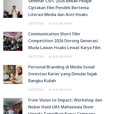
Seminar CSFC 2026 Bekali Pelajar
Ciptakan Film Pendek Bertema
Literasi Media dan Anti-Hoaks
29/07/2026
ASLAB IKOM
BY
Communication Short Film
Competition 2026 Dorong Generasi
Muda Lawan Hoaks Lewat Karya Film
29/07/2026
ASLAB IKOM
BY
Personal Branding di Media Sosial:
Investasi Karier yang Dimulai Sejak
Bangku Kuliah
26/07/2026
ASLAB IKOM
BY
From Vision to Impact: Workshop dan
Nobar Hasil UAS Mahasiswa Ikom
Umsida Tampilkan Karya Company