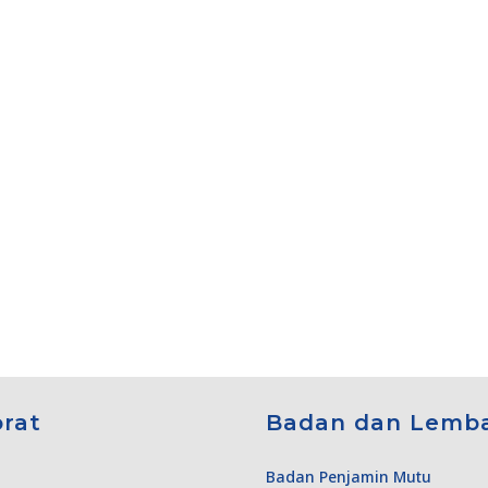
orat
Badan dan Lemb
Badan Penjamin Mutu