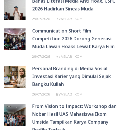
Bahas Literasi Media Anti Hoax, CSFC
2026 Hadirkan Sineas Muda
29/07/2026
ASLAB IKOM
BY
Communication Short Film
Competition 2026 Dorong Generasi
Muda Lawan Hoaks Lewat Karya Film
29/07/2026
ASLAB IKOM
BY
Personal Branding di Media Sosial:
Investasi Karier yang Dimulai Sejak
Bangku Kuliah
26/07/2026
ASLAB IKOM
BY
From Vision to Impact: Workshop dan
Nobar Hasil UAS Mahasiswa Ikom
Umsida Tampilkan Karya Company
Profile Terbaik