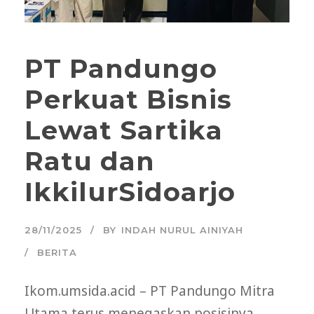
PT Pandungo
Perkuat Bisnis
Lewat Sartika
Ratu dan
IkkilurSidoarjo
28/11/2025
BY
INDAH NURUL AINIYAH
BERITA
Ikom.umsida.acid – PT Pandungo Mitra
Utama terus menegaskan posisinya