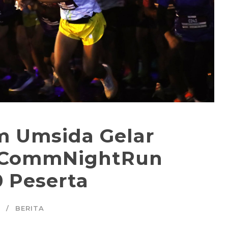
m Umsida Gelar
a CommNightRun
0 Peserta
BERITA