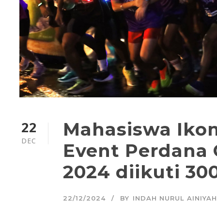
22
Mahasiswa Iko
DEC
Event Perdan
2024 diikuti 30
22/12/2024
BY
INDAH NURUL AINIYAH